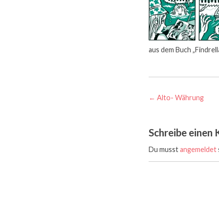
aus dem Buch „Findrella
Post
←
Alto- Währung
navigation
Schreibe einen
Du musst
angemeldet