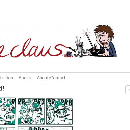
stration
Books
About/Contact
d!
Se
for